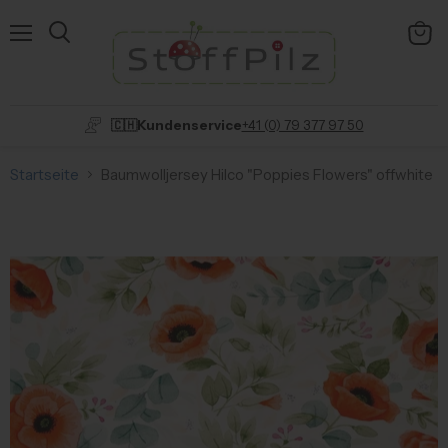
Menü
Ware
anzei
🇨🇭Kundenservice
+41 (0) 79 377 97 50
Startseite
Baumwolljersey Hilco "Poppies Flowers" offwhite