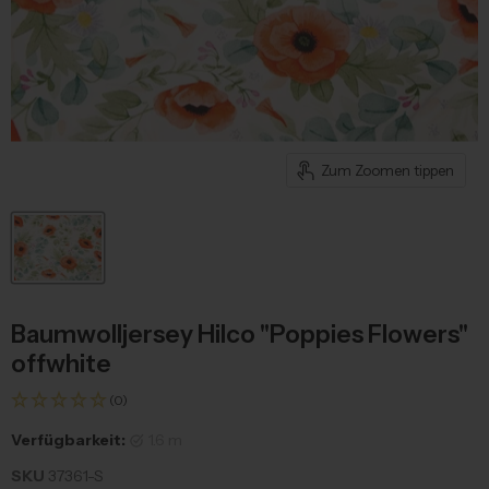
Zum Zoomen tippen
Baumwolljersey Hilco "Poppies Flowers"
offwhite
(0)
Verfügbarkeit:
1.6 m
SKU
37361-S