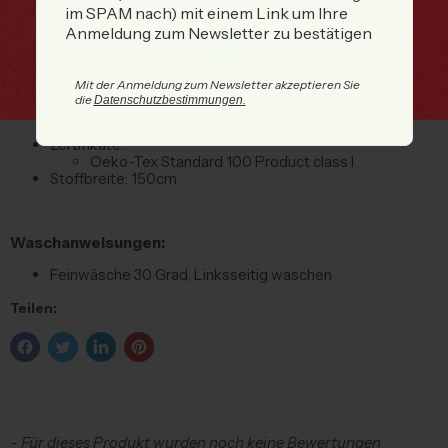
Linksseitig waschen
im SPAM nach) mit einem Link um Ihre
Anmeldung zum Newsletter zu bestätigen
Aufgrund unterschiedlicher Bildschirmdarstellungen können die
Farben auf dem Foto etwas abweichen.
Mit der Anmeldung zum Newsletter akzeptieren Sie
die
.
Datenschutzbestimmungen
Weitere Angaben:
Zertifikate:
Oeko-Tex Standard 100 Product class I
Stoffbreite:
150
cm
Waschanweisungen:
Feinwäsche 30 Grad, Linksseitig waschen
Teilen:
New content loaded
- Für dieses Produkt wurden noch keine Bewertungen